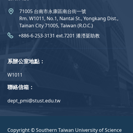
71005 台南市永康區南台街一號
Rm. W1011, No.1, Nantai St., Yongkang Dist.,
Tainan City 71005, Taiwan (R.O.C.)
+886-6-253-3131 ext.7201 潘瀅棻助教
系辦公室地點：
W1011
聯絡信箱：
dept_pmi@stust.edu.tw
Copyright © Southern Taiwan University of Science