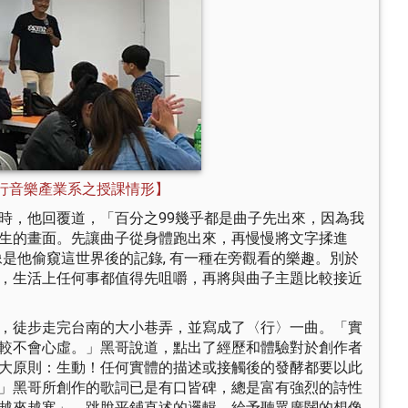
行音樂產業系之授課情形】
時，他回覆道，「百分之99幾乎都是曲子先出來，因為我
生的畫面。先讓曲子從身體跑出來，再慢慢將文字揉進
是他偷窺這世界後的記錄, 有一種在旁觀看的樂趣。別於
，生活上任何事都值得先咀嚼，再將與曲子主題比較接近
，徒步走完台南的大小巷弄，並寫成了〈行〉一曲。「實
較不會心虛。」黑哥說道，點出了經歷和體驗對於創作者
大原則：生動！任何實體的描述或接觸後的發酵都要以此
」黑哥所創作的歌詞已是有口皆碑，總是富有強烈的詩性
越來越寒」，跳脫平鋪直述的邏輯，給予聽眾廣闊的想像