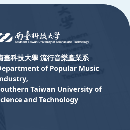
南臺科技大學 流行音樂產業系
Department of Popular Music
Industry,
Southern Taiwan University of
Science and Technology