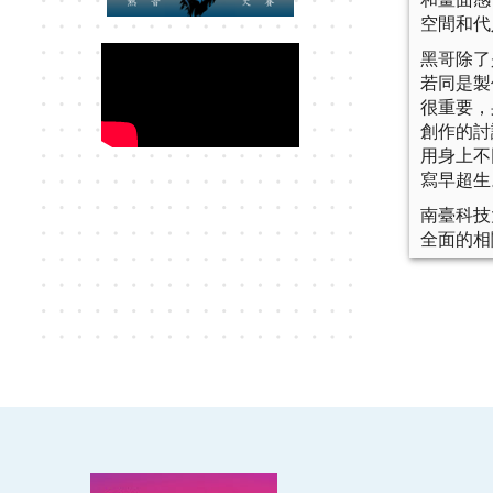
空間和代
黑哥除了
若同是製
很重要，
創作的討
用身上不
寫早超生
南臺科技
全面的相