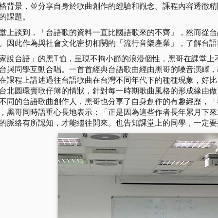
格背景，並分享自身於歌曲創作的經驗和觀念。課程內容透徹精
的課題。
堂上談到，「台語歌的資料一直比國語歌來的不齊」，然而從台
。因此作為與社會文化密切相關的「流行音樂產業」，了解台語
家說台語」的黑T恤，呈現不拘小節的浪漫個性，黑哥在課堂上
台與同學互動合唱。一首首經典台語歌曲經由黑哥的嗓音演繹，
在課程上講述過往台語歌曲在台灣不同年代下的種種現象，好比19
台北圓環賣歌仔簿的情狀，針對每一時期歌曲風格的形成緣由做
不同的台語歌曲創作人，黑哥也分享了自身創作的有趣經歷，「
，黑哥同時語重心長地表示：「正是因為這些作者長年累月下來
的脈絡有所認知，才能繼往開來。也告知課堂上的同學，一定要