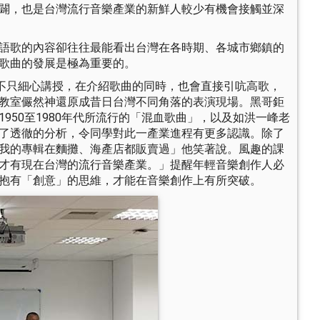
闢，也是台灣流行音樂產業的新鮮人較少有機會接觸並深
語歌的內容卻往往最能看出台灣在各時期、各城市鄉鎮的
歌曲的發展是極為重要的。
不只細心講授，在介紹歌曲的同時，也會直接引吭高歌，
教室儼然神還原成昔日台灣不同角落的表演現場。黑哥鉅
50至1980年代所流行的「混血歌曲」，以及如洪一峰老
了透徹的分析，令同學對此一產業進程有更多認識。除了
我的專輯在麵攤、海產店都販賣過」他笑著說。風趣的課
才有現在台灣的流行音樂產業。」提醒年輕音樂創作人必
抱有「創意」的思維，才能在音樂創作上有所突破。