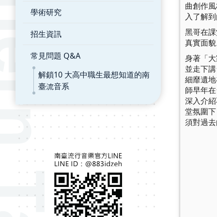
曲創作風
學術研究
入了解到
黑哥在課
招生資訊
真實面貌
常見問題 Q&A
身著「大
並走下講
解鎖10 大高中職生最想知道的南
細靡遺地
臺流音系
師早年在
深入介紹
堂氛圍下
須對過去