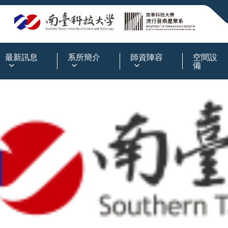
:::
最新訊息
系所簡介
師資陣容
空間設
備