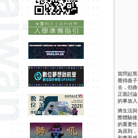
當問起黑
覺得曲子
去，但曲
正面討論
的事放入
將生活與
際體驗後
的重要性
為原則，
和畫面感