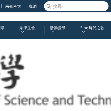
南臺科大
班網
簡章
系學生會
活動營隊
Sing時代之歌