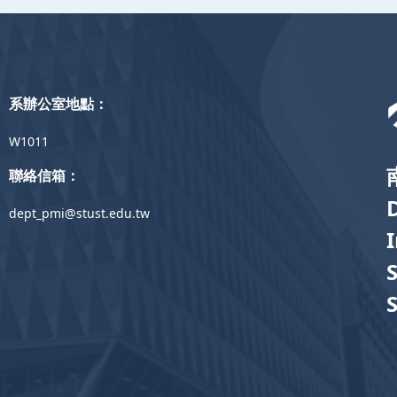
系辦公室地點：
W1011
聯絡信箱：
dept_pmi@stust.edu.tw