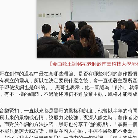
【金曲歌王謝銘祐老師於南臺科技大學流
哥在創作的過程中最在意哪些環節、是否有哪些特別的創作習慣
有獨立的靈魂，所以在決定要寫什麼之後，會一直想著主題所產
子即使沒詞也是OK的。」黑哥也表示，他一直認為「創作」就像
，有不一樣的細節，不過論述時仍不難放棄主觀，風格才能養成
。
音樂緊扣，一直以來都是黑哥的風格和態度，他曾以半年的時間
寫出來的景物或心情，說服力比較強，夜深人靜之時，創作者比
。而對於作詞的方法技巧，黑哥也分享了他的觀點，「掌握一個
不能只是誇大或渲染，重點在勾人心跳，不痛不癢乾脆不要寫。
，好比〈我今仔日無想欲飛〉一曲中的一句歌詞，「熱人的冷氣