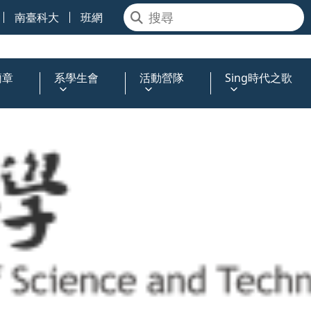
南臺科大
班網
簡章
系學生會
活動營隊
Sing時代之歌