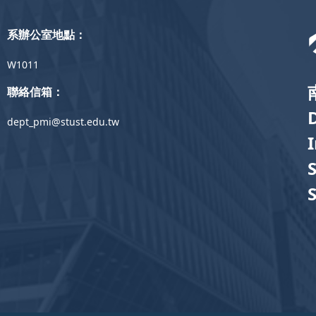
系辦公室地點：
W1011
聯絡信箱：
dept_pmi@stust.edu.tw