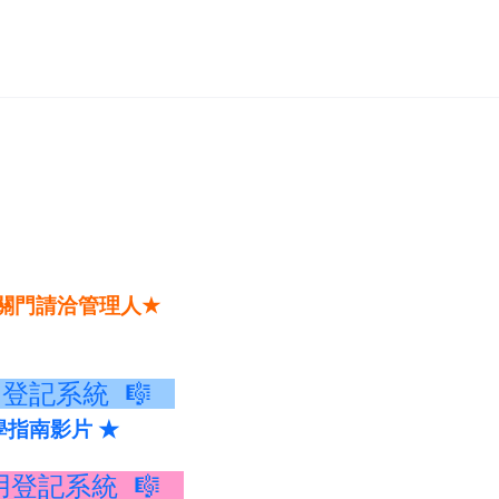
關門請洽管理人
★
用登記系統
🎼
教學指南影片
★
用登記系統
🎼