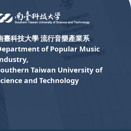
南臺科技大學 流行音樂產業系
Department of Popular Music
Industry,
Southern Taiwan University of
Science and Technology