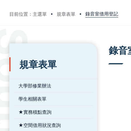
錄音室借用登記
目前位置：主選單
規章表單
:::
:::
錄音
規章表單
大學部修業辦法
學生相關表單
★實務積點查詢
★空間借用狀況查詢