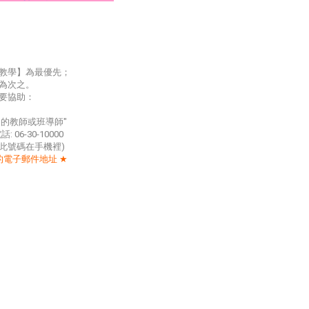
教學】為最優先；
為次之。
要協助：
近的教師或班導師
"
電話
: 06-30-10000
此號碼在手機裡
)
的電子郵件地址
★