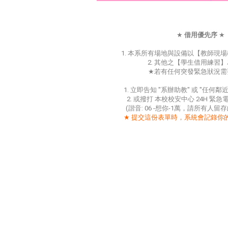
★
借用優先序
★
1.
本系所有場地與設備以【教師現場
2.
其他之【學生借用練習】
★
若有任何突發緊急狀況需
1.
立即告知
"
系辦助教
"
或
"
任何鄰
2.
或撥打
本校校安中心
24H
緊急
(
諧音
: 06 -
想你
-1
萬，請所有人留存
★
提交這份表單時，系統會記錄你