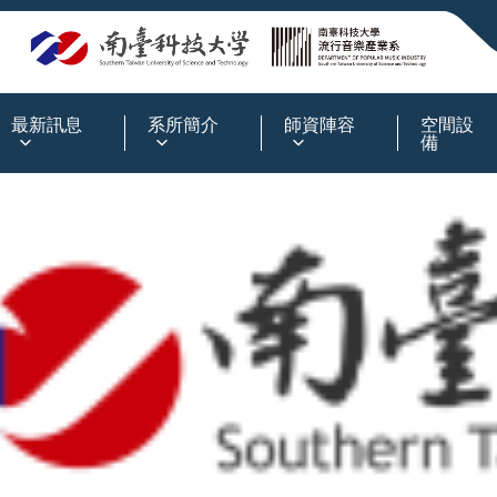
:::
最新訊息
系所簡介
師資陣容
空間設
備