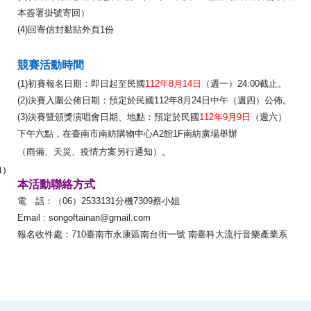
本簽署掛號寄回）
(4)回寄信封黏貼外頁1份
競賽活動時間
(1)初賽報名日期：即日起至民國
112年8月14日
（週一）24:00截止。
(2)決賽入圍公佈日期：預定於民國112年8月24日中午（週四）公佈。
(3)決賽暨頒獎演唱會日期、地點：預定於民國
112年9月9日
（週六）
下午六點，在臺南市南紡購物中心A2館1F南紡廣場舉辦
（雨備、天災、疫情方案另行通知）。
1)
本活動聯絡方式
電 話：（06）2533131分機7309蔡小姐
Email : songoftainan@gmail.com
報名收件處：710臺南市永康區南台街一號 南臺科大流行音樂產業系