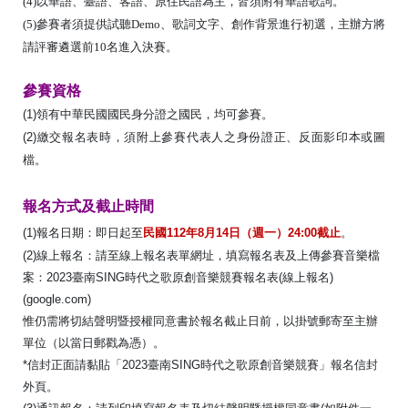
(4)以華語、臺語、客語、原住民語為主，皆須附有華語歌詞。
(5)參賽者須提供試聽Demo、歌詞文字、創作背景進行初選，主辦方將
請評審遴選前10名進入決賽。
參賽資格
(1)領有中華民國國民身分證之國民，均可參賽。
(2)繳交報名表時，須附上參賽代表人之身份證正、反面影印本或圖
檔。
報名方式及截止時間
(1)報名日期：即日起至
民國
112
年
8
月
14
日（週一）
24:00
截止
。
(2)線上報名：請至線上報名表單網址，填寫報名表及上傳參賽音樂檔
案：2023臺南SING時代之歌原創音樂競賽報名表(線上報名)
(google.com)
惟仍需將切結聲明暨授權同意書於報名截止日前，以掛號郵寄至主辦
單位（以當日郵戳為憑）。
*信封正面請黏貼「2023臺南SING時代之歌原創音樂競賽」報名信封
外頁。