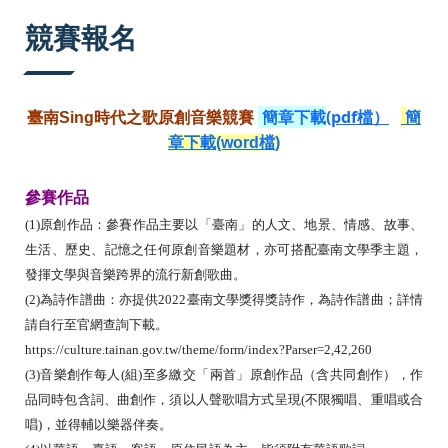
:::
競賽報名
簡章下載
(pdf檔）
臺南Sing
時代之歌原創音樂競賽
簡
章下載(word檔
)
參賽作品
(1)原創作品：參賽作品主要以「臺南」的人文、地景、情感、故事、
生活、歷史、記憶之任何原創音樂題材，亦可搭配臺南文學季主題，
發揮文學與音樂跨界的流行新創歌曲。
(2)為詩作譜曲：亦提供2022臺南文學獎得獎詩作，為詩作譜曲；詳情
請自行至官網查詢下載。
https://culture.tainan.gov.tw/theme/form/index?Parser=2,42,260
(3)音樂創作每人(組)至多繳交「兩首」原創作品（含共同創作），作
品同時包含詞、曲創作，須以人聲歌唱方式呈現(不限獨唱、重唱或合
唱)，並得輔以樂器伴奏。