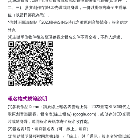
(3)通訊報名：請列印填寫報名表及切結聲明暨授權同意書(如附件一、
二、三)、參賽創作存於CD光碟或隨身碟，一併以掛號郵寄至主辦單
位（以當日郵戳為憑）。
*信封正面請黏貼「2023臺南SING時代之歌原創音樂競賽」報名信封
外頁
(4)主辦單位收件後若發現參賽之報名文件不齊全者，不列入評選。
報名格式規範說明
(1)參賽作品Demo：請於線上報名表雲端上傳「2023臺南SING時代之
歌原創音樂競賽」報名表(線上報名) (google.com)，或儲存於CD光碟
片或隨身碟，連同報名表紙本寄至報名收件處。
(2)報名表1份：填寫報名表（可「線上」填寫）
(3)切結聲明暨授權同意書1份 （「線上」與「通訊」報名者皆需以紙