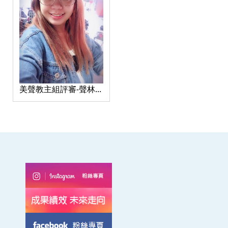
美聲教主組評審-聲林之
王-王珮馨 老師