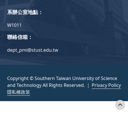
系辦公室地點：
W1011
聯絡信箱：
dept_pmi@stust.edu.tw
Copyright © Southern Taiwan University of Science
and Technology All Rights Reserved. ｜
Privacy Policy
隱私權政策