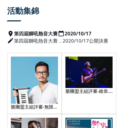
:::
活動集錦
第四屆獅吼熱音大賽
2020/10/17
第四屆獅吼熱音大賽，2020/10/17公開決賽
樂團盟主組評審-維恭.
魯那登-吳蒙惠 老師
樂團盟主組評審-無限融
合-呂聖斐 老師 老師