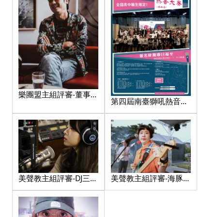
樂團盟主組評審-董事長
第四屆南臺獅吼熱音大
樂團-杜文祥 老師
賽-海報
美聲教主組評審-DJ三
美聲教主組評審-海豚刑
三-陳思安 老師
警-伍悅老師 老師