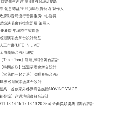
敬騰 娛樂先生巡迴演唱會舞台設計總監
北燈節-創意總監/主展演區視覺藝術 製作人
北市政府影音局流行音樂推廣中心委員
曲音樂節演唱會科技主題展 策展人
最HIGH新年城跨年演唱會
榮浩巡迴演唱會舞台設計總監
人工作書"LIFE IN LIVE"
25屆金曲獎舞台設計總監
騰【Triple Jam】巡迴演唱會舞台設計
綺貞【時間的歌】巡迴演唱會舞台設計
打綠【當我們一起走過】演唱會舞台設計
石30世界巡迴演唱會舞台設計
足媒體業，首創家外移動廣告媒體MOVINGSTAGE
蕙【初登場】巡迴演唱會舞台設計
 第11.13.14.15.17.18.19.20.25屆 金曲獎頒獎典禮舞台設計
 承包第11.13.14.15.17.18.19.20.25屆 金曲頒獎典禮舞台設計