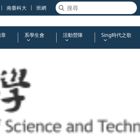
南臺科大
班網
簡章
系學生會
活動營隊
Sing時代之歌