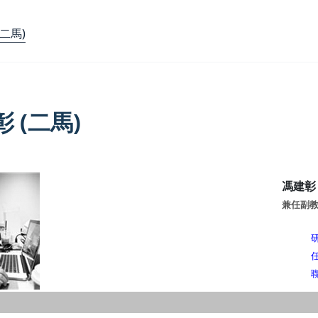
(二馬)
 (二馬)
馮建彰 
兼任副