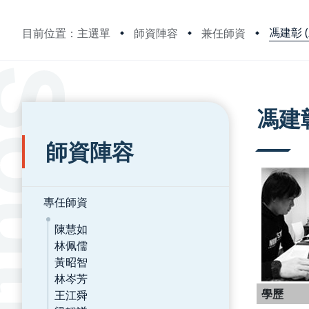
馮建彰 
目前位置：主選單
師資陣容
兼任師資
:::
:::
馮建彰
師資陣容
專任師資
陳慧如
林佩儒
黃昭智
林岑芳
學歷
王江舜