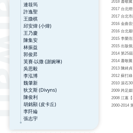
2018 蕭
連筱筠
2017 台
許逸聖
2017 台
王媺棋
2016 金
邱安煒 (小煒)
2016 台北
王乃慶
2015 李
陳集安
2015 出版個
林振益
郭俊昇
2014 第
芙賽‧以撒 (謝婉琳)
2014 蕭敬
吳思毅
2013 陳
李泓博
2012 蘇
魏肇新
2010 滾
狄文斯 (Divyns)
2009 跨
陳俊利
2008 江
胡銘顯 (皮卡丘)
2000-2014
李阡綸
2000-2014
張志宇