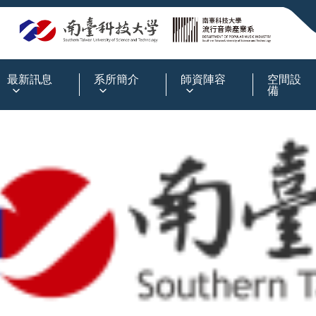
:::
最新訊息
系所簡介
師資陣容
空間設
備