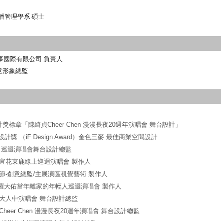
播管理學系 碩士
福利事國際有限公司 負責人
意形象總監
獎標章「陳綺貞Cheer Chen 漫漫長夜20週年演唱會 舞台設計」
F設計獎 （iF Design Award）金色三麥 最佳商業空間設計
靜茹 巡迴演唱會舞台設計總監
大佑宜花東鹿線上巡迴演唱會 製作人
北燈節-創意總監/主展演區視覺藝術 製作人
019 羅大佑當年離家的年輕人巡迴演唱會 製作人
廣仲大人中演唱會 舞台設計總監
貞Cheer Chen 漫漫長夜20週年演唱會 舞台設計總監