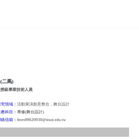
(二馬)
教授級專業技術人員
研究領域：
活動展演創意整合，舞台設計
任教科目：
專修(舞台設計)
聯絡信箱：
free
s
99620930@stust.edu.tw