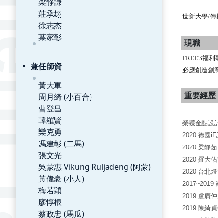
梁靜謙
莊承翃
世新大學/傳
徐志杰
葉家彰
現職
FREE'S
兼任師資
必應創造創
黃大軍
重要經歷
周月綺 (小百合)
曹登昌
韓羅賢
榮獲金點設計
欒克勇
2020 德國i
馮建彰 (二馬)
2020 梁
張文光
2020 羅
吳蒙惠 Vikung Ruljadeng (阿蒙)
2020 台
黃偉豪 (小人)
2017~2
梅若穎
2019 盧
廖惇根
2019 陳綺
蔡政忠 (馬瓜)