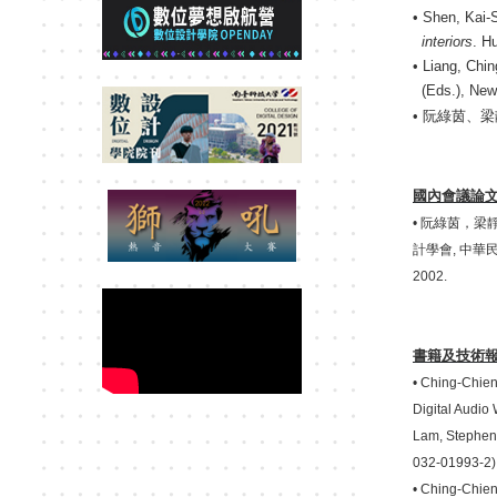
• Shen, Kai-
interiors
. H
• Liang, Chi
(Eds.), New
•
阮綠茵、梁
國
內會議論
•
阮綠茵，梁
計學會
,
中華
2002.
書籍及技術
•
Ching-Chien 
Digital Audio
Lam, Stephen 
032-01993-2),
•
Ching-Chien 