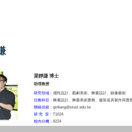
謙
梁靜謙
博士
助理教授
研究領域：
感性設計、戲劇美術、舞臺設計、錄像藝術
任教科目：
舞臺設計、舞臺美術實務、服裝道具製作與實
聯絡信箱：
ginliang@stust.edu.tw
研 究
室：
T1024
校內分機
：
8224