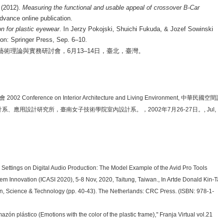
 (2012).
Measuring the functional and usable appeal of crossover B-Car
vance online publication.
n for plastic eyewear
. In Jerzy Pokojski, Shuichi Fukuda, & Jozef Sowinski
don: Springer Press, Sep. 6–10.
藝術理論與實務研討會，
6
月
13–14
日，臺北，臺灣。
會
2002 Conference on Interior Architecture and Living Environment,
中華民國空間
計系、應用設計研究所，臺南女子技術學院室內設計系。，
2002
年
7
月
26-27
日。
, Jul,
ettings on Digital Audio Production: The Model Example of the Avid Pro Tools
tem Innovation (ICASI 2020), 5-8 Nov, 2020, Taitung, Taiwan., In Artde Donald Kin-
n, Science & Technology (pp. 40-43). The Netherlands: CRC Press. (ISBN: 978-1-
plástico (Emotions with the color of the plastic frame)," Franja Virtual vol.21