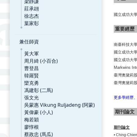
梁靜謙
莊承翃
國立成功大學
徐志杰
葉家彰
重要經歷
兼任師資
南臺科技大學
國立成功大學
黃大軍
周月綺 (小百合)
國立成功大學
曹登昌
Markwins Int
韓羅賢
臺灣奧黛莉股
欒克勇
臺灣奧黛莉股
馮建彰 (二馬)
張文光
更多學經歷、著
吳蒙惠 Vikung Ruljadeng (阿蒙)
黃偉豪 (小人)
期刊論文
梅若穎
廖惇根
期刊論文
蔡政忠 (馬瓜)
•
Ching-Chien 