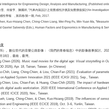
cial Intelligence for Engineering Design, Analysis and Manufacturing, (Published o
雅雪、何俊亨、陳國祥
, "
汽車內裝設計之視覺感性評價及知覺價值探討
An Investigatio
感性學報
,
第四卷
/
第一期
, Feb, 2017.
en, Kuo-Hsiang Chen, Ching-Chien Liang, Wei-Ping Pu, Min-Yuan Ma, "Measuring t
 Gavriel Salvendy (Eds.), Human Factors and Ergonomics in Manufacturing & Servic
論文
26
）。數位世代的音樂公路影像：《我們的青春喘息》中的影像敘事探討。
202
月
18
日，臺南，臺灣。
g Chien (2026).
Music road movies for the digital age: Visual storytelling in 
DD 2026), Apr. 18, Tainan, Taiwan.
(in Chinese)
o-Chih, Liang, Ching-Chien, & Liou, Chian-Fan (2021).
Evaluation of parameter
on Applied System Innovation 2021 (IEEE ICASI 2021), Sep., Taiwan.
ng-Chien, Liou, Chian-Fan, & Huang, Chao-Chih (2020).
The impact of hardware
ols digital audio workstation
. 2020 IEEE International Conference on Applie
 (IEEE ICICE 2020), Nov., Taiwan.
ueh, Liang, Ching-Chien, & Chen, Kuo-Hsiang (2019).
The influences of sensor
ion and Engineering (IEEE ECICE 2019), Oct. 3–6, Yunlin, Taiwan.