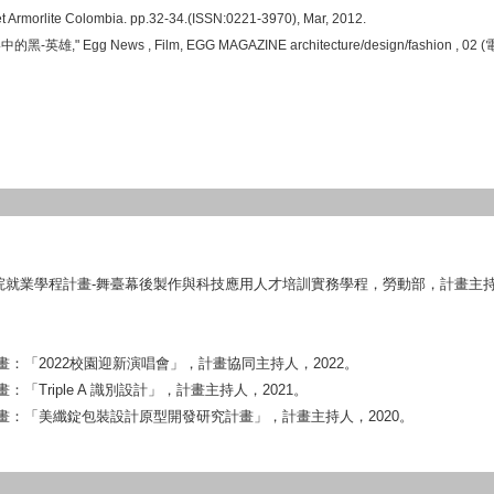
t Armorlite Colombia. pp.32-34.(ISSN:0221-3970), Mar, 2012.
影中的黑
-
英雄
," Egg News , Film, EGG MAGAZINE architecture/design/fashion , 02 (
院就業學程計畫
-
舞臺幕後製作與科技應用人才培訓實務學程，
勞動部，計畫主
畫：
「
2022
校園迎新演唱會」，計畫協同主持人，
2022
。
畫：
「
Triple A
識別設計」，計畫主持人，
2021
。
畫：
「美纖錠包裝設計原型開發研究計畫」，計畫主持人，
2020
。