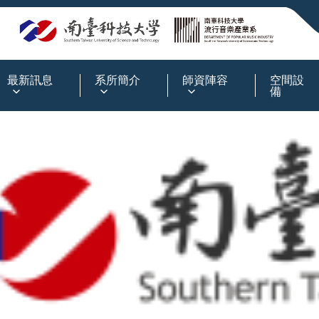
:::
最新訊息
系所簡介
師資陣容
空間設
備