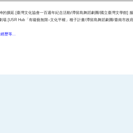
神的擴延
.[
臺灣文化協會一百週年紀念活動
/
滯留島舞蹈劇團
/
國立臺灣文學館
]
劇場
.[USR Hub
「有礙藝無限
–
文化平權」種子計畫
/
滯留島舞蹈劇團
/
臺南市政府
歷等...