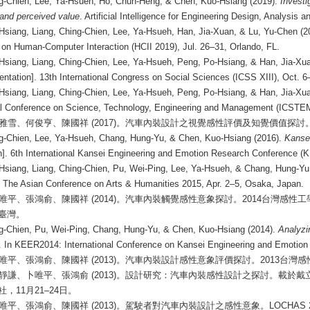
ng-Chien, Lee, Ya-Hsueh, Ho, Chun-Heng, & Chen, Kuo-Hsiang (2019).
Investi
and perceived value
. Artificial Intelligence for Engineering Design, Analysis
Hsiang, Liang, Ching-Chien, Lee, Ya-Hsueh, Han, Jia-Xuan, & Lu, Yu-Chen (2
on Human-Computer Interaction (HCII 2019), Jul. 26–31, Orlando, FL.
Hsiang, Liang, Ching-Chien, Lee, Ya-Hsueh, Peng, Po-Hsiang, & Han, Jia-Xu
entation]. 13th International Congress on Social Sciences (ICSS XIII), Oct. 6–
Hsiang, Liang, Ching-Chien, Lee, Ya-Hsueh, Peng, Po-Hsiang, & Han, Jia-Xu
al Conference on Science, Technology, Engineering and Management (ICSTEM 
雅雪、何俊亨、陳國祥
(2017)
。汽車內裝設計之視覺感性評價及知覺價值探討
ng-Chien, Lee, Ya-Hsueh, Chang, Hung-Yu, & Chen, Kuo-Hsiang (2016).
Kansei
n]. 6th International Kansei Engineering and Emotion Research Conference 
Hsiang, Liang, Ching-Chien, Pu, Wei-Ping, Lee, Ya-Hsueh, & Chang, Hung-Yu
The Asian Conference on Arts & Humanities 2015, Apr. 2–5, Osaka, Japan.
唯平、張鴻俞、陳國祥
(2014)
。汽車內裝觸覺感性意象探討。
2014
台灣感性工
臺灣。
ng-Chien, Pu, Wei-Ping, Chang, Hung-Yu, & Chen, Kuo-Hsiang (2014).
Analyzi
. In KEER2014: International Conference on Kansei Engineering and Emotion
唯平、張鴻俞、陳國祥
(2013)
。汽車內裝設計感性意象評價探討。
2013
台灣感
靜謙、卜唯平、張鴻俞
(2013)
。設計研究：汽車內裝感性設計之探討。載於戴
社，
11
月
21–24
日。
唯平、張鴻俞、陳國祥
(2013)
。駕駛者對汽車內裝設計之感性意象。
LOCHAS 