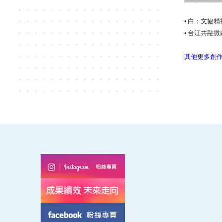
白：文協精
•
台江共融微
•
其他更多創作經