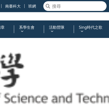
南臺科大
班網
簡章
系學生會
活動營隊
Sing時代之歌