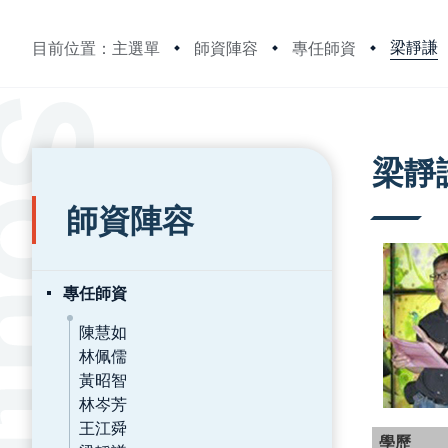
梁靜謙
目前位置：主選單
師資陣容
專任師資
:::
:::
梁靜
師資陣容
專任師資
陳慧如
林佩儒
黃昭智
林岑芳
王江舜
學歷