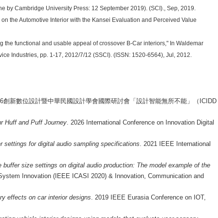
nline by Cambridge University Press: 12 September 2019). (SCI)., Sep, 2019.
n on the Automotive Interior with the Kansei Evaluation and Perceived Value
he functional and usable appeal of crossover B-Car interiors," In Waldemar
e Industries, pp. 1-17, 2012/7/12 (SSCI). (ISSN: 1520-6564), Jul, 2012.
6
創新數位設計暨中華民國設計學會國際研討會「設計智能無所不能」（
ICIDD
Our Huff and Puff Journey
. 2026 International Conference on Innovation Digital
 settings for digital audio sampling specifications
. 2021 IEEE International
 buffer size settings on digital audio production: The model example of the
d System Innovation (IEEE ICASI 2020) & Innovation, Communication and
y effects on car interior designs
. 2019 IEEE Eurasia Conference on IOT,