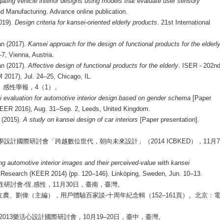
gating vehicle interior designs using models that evaluate user sensory
 and Manufacturing. Advance online publication.
019).
Design criteria for kansei-oriented elderly products
. 21st International
an (2017).
Kansei approach for the design of functional products for the elderl
7, Vienna, Austria.
an (2017).
Affective design of functional products for the elderly
. ISER - 202n
2017), Jul. 24–25, Chicago, IL.
。感性學報，
4
（
1
）。
 evaluation for automotive interior design based on gender schema
[Paper
(KEER 2016), Aug. 31–Sep. 2, Leeds, United Kingdom.
 (2015).
A study on kansei design of car interiors
[Paper presentation].
學設計國際研討會「跨越數位世代，朝向未來設計」（
2014 ICBKED
），
11
月
7
ng automotive interior images and their perceived-value with kansei
 Research (KEER 2014) (pp. 120–146). Linköping, Sweden, Jun. 10–13.
性研討會
-
恆
.
感性，
11
月
30
日，臺南，臺灣。
立農、劉偉（主編），用戶體驗百家談
-
十周年紀念輯（
152–161
頁）。北京：
2013
樂活心設計國際研討會，
10
月
19–20
日，臺中，臺灣。