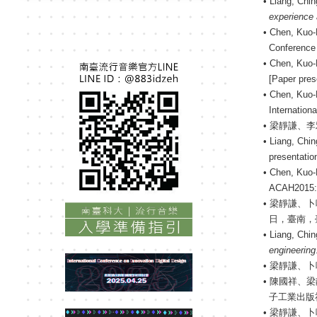
• Liang, Chi
experience 
• Chen, Kuo-
Conference 
• Chen, Kuo-
[Paper pres
• Chen, Kuo-
Internation
•
梁靜謙、李
• Liang, Chi
presentatio
• Chen, Kuo-
ACAH2015: 
•
梁靜謙、卜
日，臺南，
• Liang, Chi
engineering
•
梁靜謙、卜
•
陳國祥、梁
子工業出版
•
梁靜謙、卜