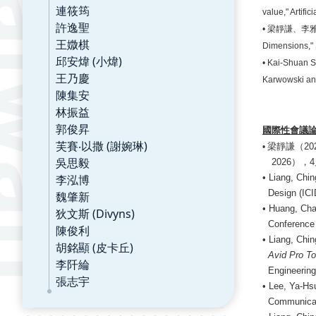
連筱筠
value," Artifi
許逸聖
•
梁靜謙、李
王媺棋
Dimensions,"
邱安煒 (小煒)
•
Kai-Shuan Sh
王乃慶
Karwowski and
陳集安
林振益
郭俊昇
國際性會議
芙賽‧以撒 (謝婉琳)
梁靜謙（
20
•
吳思毅
2026
），
4
李泓博
•
Liang, Chin
Design (ICI
魏肇新
• Huang, Cha
狄文斯 (Divyns)
Conference 
陳俊利
• Liang, Chi
胡銘顯 (皮卡丘)
Avid Pro To
李阡綸
Engineering
張志宇
• Lee, Ya-Hs
Communicat