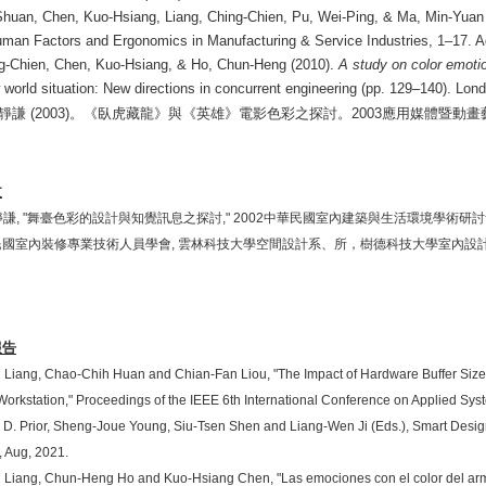
Shuan, Chen, Kuo-Hsiang, Liang, Ching-Chien, Pu, Wei-Ping, & Ma, Min-Yuan
uman Factors and Ergonomics in Manufacturing & Service Industries, 1–17. Ad
ng-Chien, Chen, Kuo-Hsiang, & Ho, Chun-Heng (2010).
A study on color emotio
 world situation: New directions in concurrent engineering (pp. 129–140). Lon
靜謙
(2003)
。《臥虎藏龍》與《英雄》電影色彩之探討。
2003
應用媒體暨動畫
文
靜謙
, "
舞臺色彩的設計與知覺訊息之探討
," 2002
中華民國室內建築與生活環境學術研討
民國室內裝修專業技術人員學會
,
雲林科技大學空間設計系、所，樹德科技大學室內設
報告
Liang, Chao-Chih Huan and Chian-Fan Liou, "The Impact of Hardware Buffer Size S
 Workstation," Proceedings of the IEEE 6th International Conference on Applied Sys
D. Prior, Sheng-Joue Young, Siu-Tsen Shen and Liang-Wen Ji (Eds.), Smart Desig
 Aug, 2021.
Liang, Chun-Heng Ho and Kuo-Hsiang Chen, "Las emociones con el color del armazón 