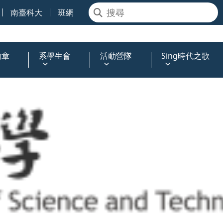
南臺科大
班網
簡章
系學生會
活動營隊
Sing時代之歌