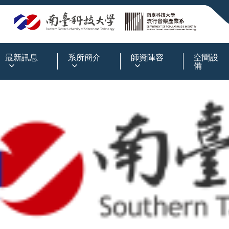
:::
最新訊息
系所簡介
師資陣容
空間設
備