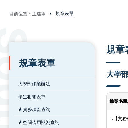
規章表單
目前位置：主選單
:::
:::
規章
規章表單
大學
大學部修業辦法
學生相關表單
檔案名稱
★實務積點查詢
1.【實
★空間借用狀況查詢