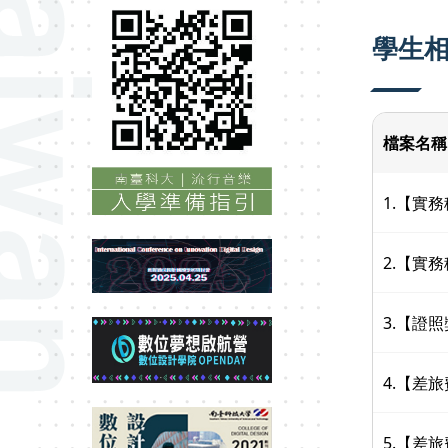
學生
檔案名稱
1.【實務
2.【實務
3.【證
4.【差旅
5.【差