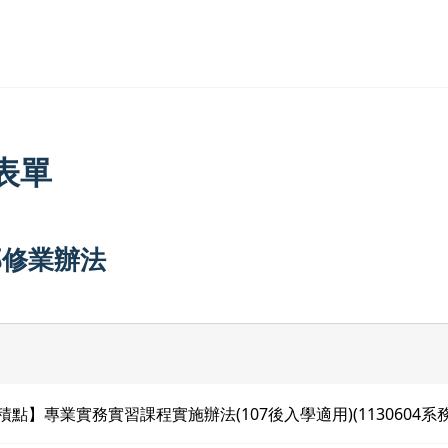
表單
部修業辦法
務積點】專業實務實習課程實施辦法(107後入學適用)(1130604系