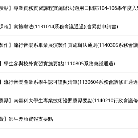
務積點】專業實務實習課程實施辦法(適用日間部104-106學年度入
課程】實施辦法(1131014系務會議通過)(含異動申請書)
業製作】流行音樂系畢業展演製作實施辦法通則(1140305系務會議
習】學生參與校外實習實施要點(1110805系務會議通過)
照】流行音樂產業系學生認可證照清單(1130604系務會議修正通過
照獎勵】南臺科大學生專業技術證照獎勵要點(1140210行政會議修
旅費】師生差旅費報支要點