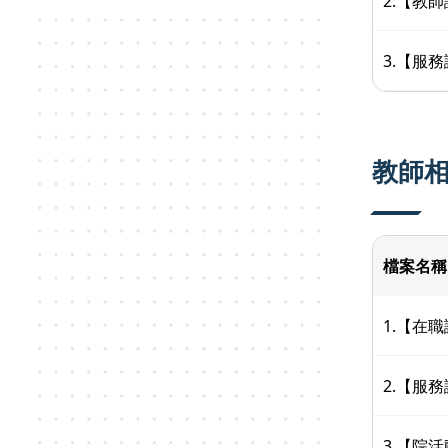
2.【教
3.【服
教師
檔案名稱
1.【在
2.【服
3.【院