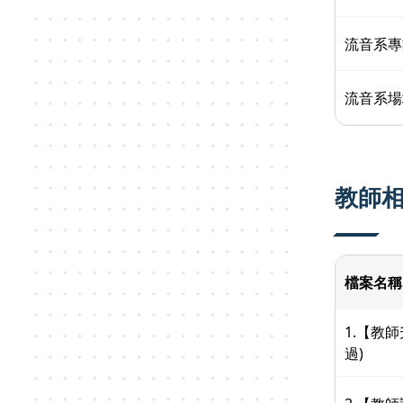
流音系專業
流音系場地
教師
檔案名稱
1.【教
過)