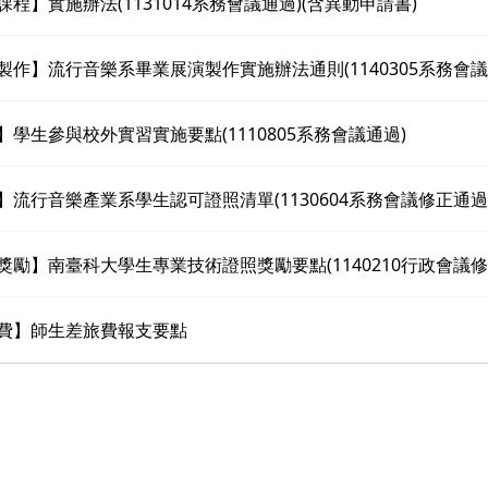
課程】實施辦法(1131014系務會議通過)(含異動申請書)
業製作】流行音樂系畢業展演製作實施辦法通則(1140305系務會議
習】學生參與校外實習實施要點(1110805系務會議通過)
照】流行音樂產業系學生認可證照清單(1130604系務會議修正通過
照獎勵】南臺科大學生專業技術證照獎勵要點(1140210行政會議修
旅費】師生差旅費報支要點