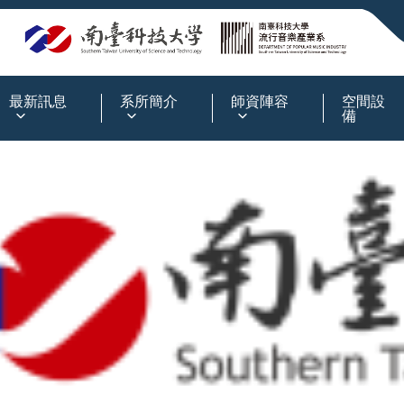
:::
最新訊息
系所簡介
師資陣容
空間設
備