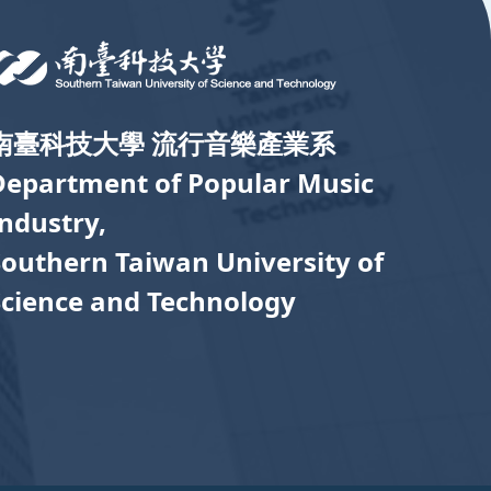
南臺科技大學 流行音樂產業系
Department of Popular Music
Industry,
Southern Taiwan University of
Science and Technology