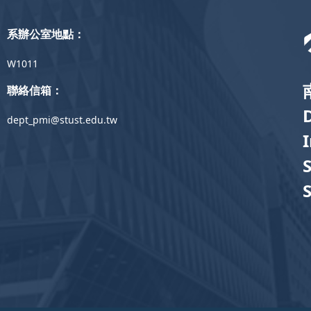
系辦公室地點：
W1011
聯絡信箱：
dept_pmi@stust.edu.tw