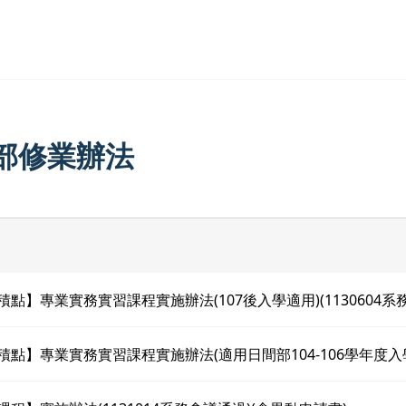
部修業辦法
務積點】專業實務實習課程實施辦法(107後入學適用)(1130604系
務積點】專業實務實習課程實施辦法(適用日間部104-106學年度入