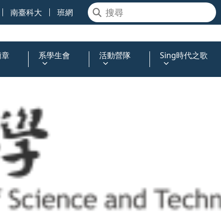
南臺科大
班網
簡章
系學生會
活動營隊
Sing時代之歌