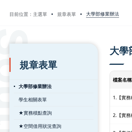
大學部修業辦法
目前位置：主選單
規章表單
:::
:::
大學
規章表單
檔案名稱
大學部修業辦法
1.【實
學生相關表單
★實務積點查詢
2.【實
★空間借用狀況查詢