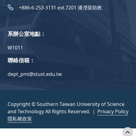
+886-6-253-3131 ext.7201 潘瀅棻助教
系辦公室地點：
W1011
聯絡信箱：
dept_pmi@stust.edu.tw
Copyright © Southern Taiwan University of Science
and Technology All Rights Reserved. ｜
Privacy Policy
隱私權政策