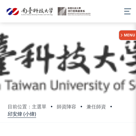
:::
MENU
目前位置：主選單
師資陣容
兼任師資
邱安煒 (小煒)