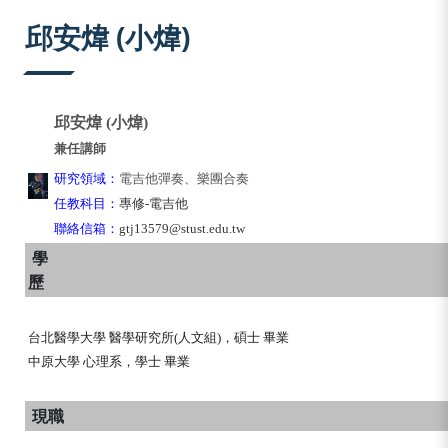
:::
邱安煒 (小煒)
邱安煒 (小煒)
兼任講師
研究領域：
電吉他彈奏、樂團合奏
任教科目：
專修-電吉他
聯絡信箱：
gtj13579@stust.edu.tw
學
歷
台北醫學大學 醫學研究所(人文組)，碩士 畢業
中原大學 心理系，學士 畢業
現職