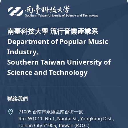
南臺科技大學 流行音樂產業系
Department of Popular Music
Industry,
Southern Taiwan University of
Science and Technology
聯絡我們
71005 台南市永康區南台街一號
Rm. W1011, No.1, Nantai St., Yongkang Dist.,
Tainan City 71005, Taiwan (R.O.C.)