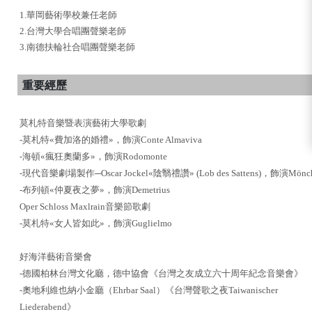
1.華岡藝術學校兼任老師
2.台灣大學合唱團聲樂老師
3.南德扶輪社合唱團聲樂老師
重要經歷
莫札特音樂暨表演藝術大學歌劇
-莫札特«費加洛的婚禮»，飾演Conte Almaviva
-海頓«瘋狂奧蘭多»，飾演Rodomonte
-現代音樂劇場製作─Oscar Jockel«陰翳禮讚» (Lob des Sattens)，飾演Mönc
-布列頓«仲夏夜之夢»，飾演Demetrius
Oper Schloss Maxlrain音樂節歌劇
-莫札特«女人皆如此»，飾演Guglielmo
好海洋藝術音樂會
-德國柏林台灣文化廳，德中協會《台灣之友成立六十周年紀念音樂會》
-奧地利維也納小金廳（Ehrbar Saal）《台灣聲歌之夜Taiwanischer
Liederabend》