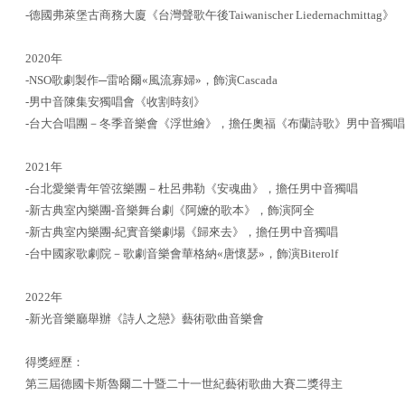
-德國弗萊堡古商務大廈《台灣聲歌午後Taiwanischer Liedernachmittag》
2020年
-NSO歌劇製作─雷哈爾«風流寡婦»，飾演Cascada
-男中音陳集安獨唱會《收割時刻》
-台大合唱團－冬季音樂會《浮世繪》，擔任奧福《布蘭詩歌》男中音獨唱
2021年
-台北愛樂青年管弦樂團－杜呂弗勒《安魂曲》，擔任男中音獨唱
-新古典室內樂團-音樂舞台劇《阿嬤的歌本》，飾演阿全
-新古典室內樂團-紀實音樂劇場《歸來去》，擔任男中音獨唱
-台中國家歌劇院－歌劇音樂會華格納«唐懷瑟»，飾演Biterolf
2022年
-新光音樂廳舉辦《詩人之戀》藝術歌曲音樂會
得獎經歷：
第三屆德國卡斯魯爾二十暨二十一世紀藝術歌曲大賽二獎得主