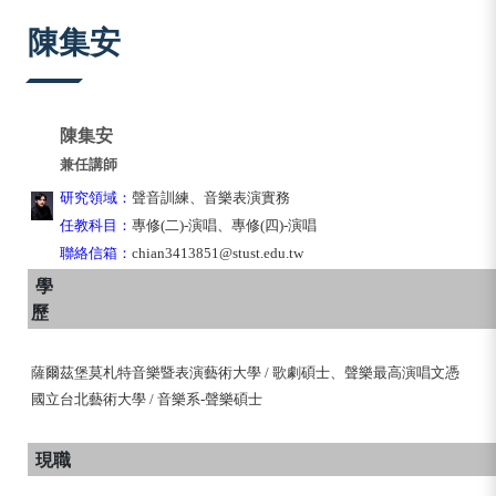
:::
陳集安
陳集安
兼任講師
研究領域：
聲音訓練、音樂表演實務
任教科目：
專修(二)-演唱、專修(四)-演唱
聯絡信箱：
chian3413851@stust.edu.tw
學
歷
薩爾茲堡莫札特音樂暨表演藝術大學 / 歌劇碩士、聲樂最高演唱文憑
國立台北藝術大學 / 音樂系-聲樂碩士
現職