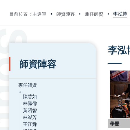
李泓博
目前位置：主選單
師資陣容
兼任師資
:::
:::
李泓
師資陣容
專任師資
陳慧如
林佩儒
黃昭智
林岑芳
學歷
王江舜