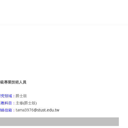
師級專業技術人員
研究領域：
爵士鼓
任教科目：
主修
(
爵士鼓
)
tama3976
@stust.edu.tw
聯絡信箱：