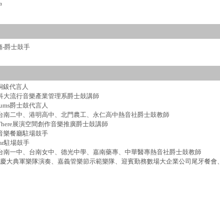
中
廳-爵士鼓手
il銅鈸代言人
東科大流行音樂產業管理系爵士鼓講師
Drums爵士鼓代言人
擔任台南二中、港明高中、北門農工、永仁高中熱音社爵士鼓教師
園There展演空間創作音樂推廣爵士鼓講師
魚音樂餐廳駐場鼓手
 Bar駐場鼓手
擔任台南一中、台南女中、德光中學、嘉南藥專、中華醫專熱音社爵士鼓教師
009國慶大典軍樂隊演奏、嘉義管樂節示範樂隊、迎賓勤務數場大企業公司尾牙餐