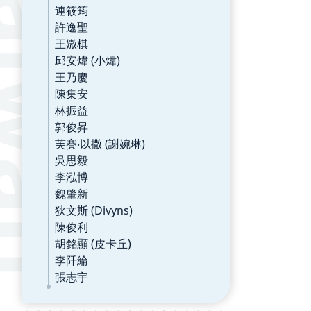
連筱筠
許逸聖
王媺棋
邱安煒 (小煒)
王乃慶
陳集安
林振益
郭俊昇
芙賽‧以撒 (謝婉琳)
吳思毅
李泓博
魏肇新
狄文斯 (Divyns)
陳俊利
胡銘顯 (皮卡丘)
李阡綸
張志宇