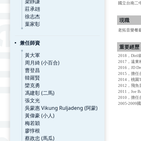
梁靜謙
國立台南二
莊承翃
徐志杰
現職
葉家彰
老拓音樂餐
兼任師資
重要經歷
黃大軍
2018，Dir
周月綺 (小百合)
2017，遠
2016，JD 
曹登昌
2015，
韓羅賢
2014，桃
欒克勇
2012，飛
2011，Joe
馮建彰 (二馬)
2010，
張文光
2005-2
吳蒙惠 Vikung Ruljadeng (阿蒙)
黃偉豪 (小人)
梅若穎
廖惇根
蔡政忠 (馬瓜)