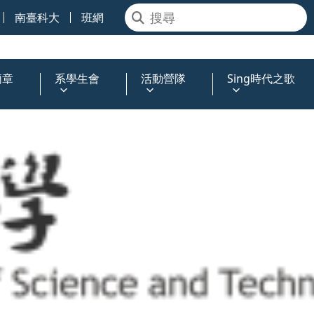
南臺科大
班網
簡章
系學生會
活動營隊
Sing時代之歌