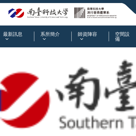
:::
最新訊息
系所簡介
師資陣容
空間設
備