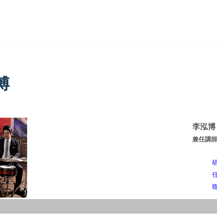
博
李泓博
兼任講