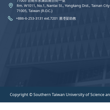
71005 台南市永康區南台街一號
Rm. W1011, No.1, Nantai St., Yongkang Dist., Tainan City
71005, Taiwan (R.O.C.)
+886-6-253-3131 ext.7201 潘瀅棻助教
Copyright © Southern Taiwan University of Science a