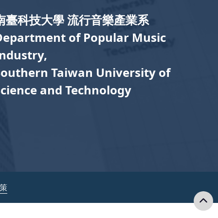
南臺科技大學 流行音樂產業系
Department of Popular Music
Industry,
Southern Taiwan University of
Science and Technology
政策