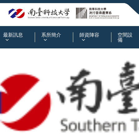
:::
最新訊息
系所簡介
師資陣容
空間設
備