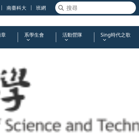
南臺科大
班網
簡章
系學生會
活動營隊
Sing時代之歌