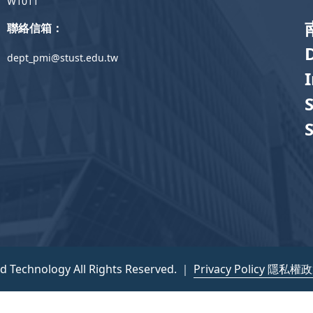
W1011
聯絡信箱：
dept_pmi@stust.edu.tw
nd Technology All Rights Reserved. ｜
Privacy Policy 隱私權