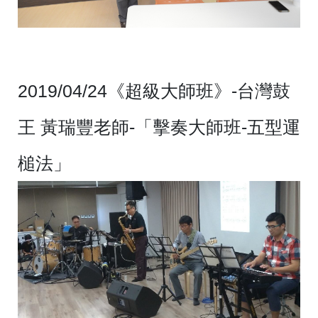
2019/04/24
《超級大師班》-台灣鼓
王 黃瑞豐老師-「擊奏大師班-五型運
槌法」