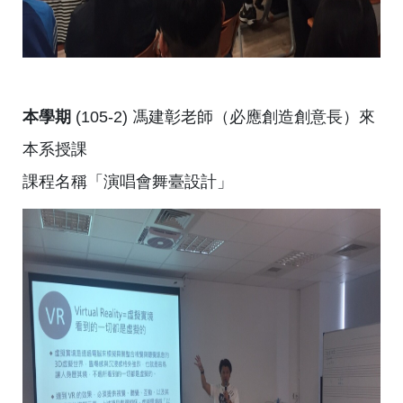
本學期
(105-2) 馮建彰老師（必應創造創意長）來
本系授課
課程名稱「演唱會舞臺設計」