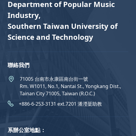
Department of Popular Music
Industry,
Southern Taiwan University of
Science and Technology
聯絡我們
71005 台南市永康區南台街一號
Rm. W1011, No.1, Nantai St., Yongkang Dist.,
Tainan City 71005, Taiwan (R.O.C.)
+886-6-253-3131 ext.7201 潘瀅棻助教
系辦公室地點：