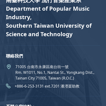
Department of Popular Music
Industry,
Southern Taiwan University of
Science and Technology
聯絡我們
71005 台南市永康區南台街一號
Rm. W1011, No.1, Nantai St., Yongkang Dist.,
Tainan City 71005, Taiwan (R.O.C.)
+886-6-253-3131 ext.7201 潘瀅棻助教