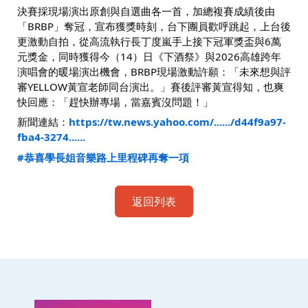
決賽採現場演出原創與自選曲各一首，加總複賽成績後由
「BRBP」奪冠，宣布獲獎時刻，台下團員歡呼跳起，上台後
更激動自拍，從高流執行長丁度嵐手上接下冠軍獎盃與6萬
元獎金，同時獲得今（14）日《下酒祭》與2026高雄跨年
演唱會的暖場演出機會，BRBP現場激動許願：「未來想與評
審YELLOW黃宣老師同台演出。」賽後評審黃宣得知，也爽
快回應：「趕快辦專場，當嘉賓沒問題！」
新聞連結：
https://tw.news.yahoo.com/....../d44f9a97-
fba4-3274......
#恭喜學長姐音樂路上里程碑再奪一項
返回列表