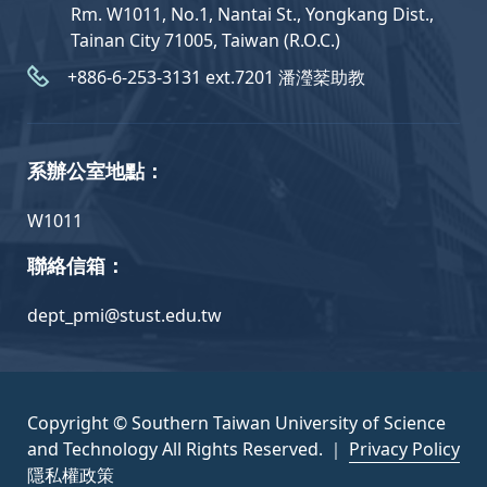
Rm. W1011, No.1, Nantai St., Yongkang Dist.,
Tainan City 71005, Taiwan (R.O.C.)
+886-6-253-3131 ext.7201 潘瀅棻助教
系辦公室地點：
W1011
聯絡信箱：
dept_pmi@stust.edu.tw
Copyright © Southern Taiwan University of Science
and Technology All Rights Reserved. ｜
Privacy Policy
隱私權政策