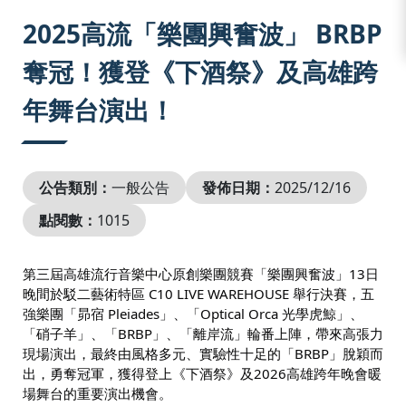
:::
2025高流「樂團興奮波」 BRBP
奪冠！獲登《下酒祭》及高雄跨
年舞台演出！
公告類別：
一般公告
發佈日期：
2025/12/16
點閱數：
1015
第三屆高雄流行音樂中心原創樂團競賽「樂團興奮波」13日
晚間於駁二藝術特區 C10 LIVE WAREHOUSE 舉行決賽，五
強樂團「昴宿 Pleiades」、「Optical Orca 光學虎鯨」、
「硝子羊」、「BRBP」、「離岸流」輪番上陣，帶來高張力
現場演出，最終由風格多元、實驗性十足的「BRBP」脫穎而
出，勇奪冠軍，獲得登上《下酒祭》及2026高雄跨年晚會暖
場舞台的重要演出機會。