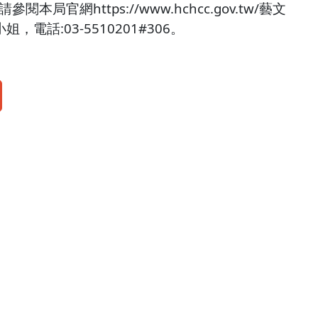
網https://www.hchcc.gov.tw/藝文
話:03-5510201#306。