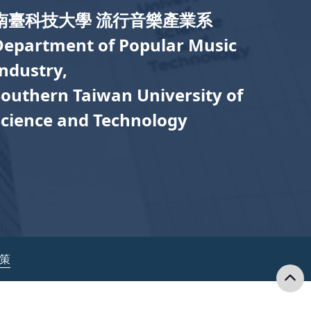
南臺科技大學 流行音樂產業系
Department of Popular Music
Industry,
Southern Taiwan University of
Science and Technology
政策