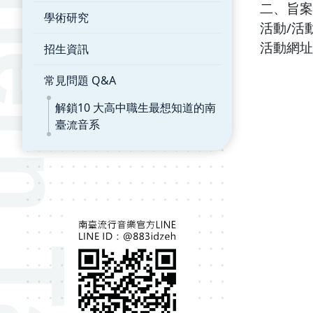
二、旨案徵
學術研究
活動/活
活動網址
招生資訊
常見問題 Q&A
解鎖10 大高中職生最想知道的南
臺流音系