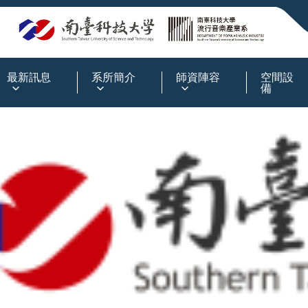
:::
最新訊息
系所簡介
師資陣容
空間設
備