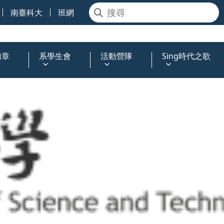
南臺科大
班網
簡章
系學生會
活動營隊
Sing時代之歌