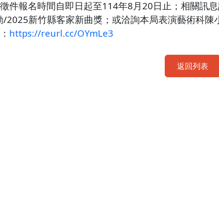
件報名時間自即日起至114年8月20日止；相關訊息請參閱本局官
動/2025新竹縣客家新曲獎；或洽詢本局表演藝術科陳小姐，電
：
https://reurl.cc/OYmLe3
返回列表