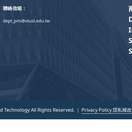
聯絡信箱：
dept_pmi@stust.edu.tw
nd Technology All Rights Reserved. ｜
Privacy Policy 隱私權