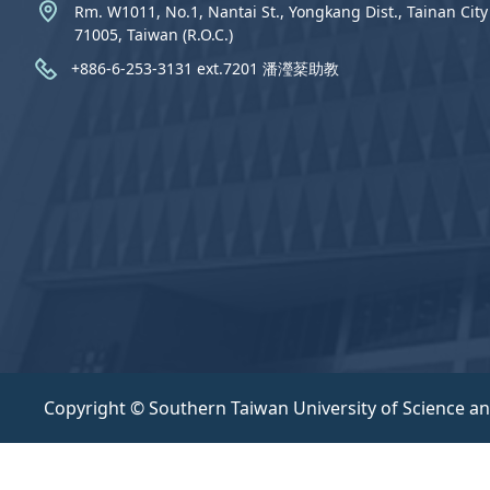
Rm. W1011, No.1, Nantai St., Yongkang Dist., Tainan City
71005, Taiwan (R.O.C.)
+886-6-253-3131 ext.7201 潘瀅棻助教
Copyright © Southern Taiwan University of Science a