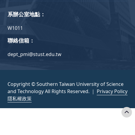
系辦公室地點：
W1011
聯絡信箱：
dept_pmi@stust.edu.tw
Copyright © Southern Taiwan University of Science
and Technology All Rights Reserved. ｜
Privacy Policy
隱私權政策