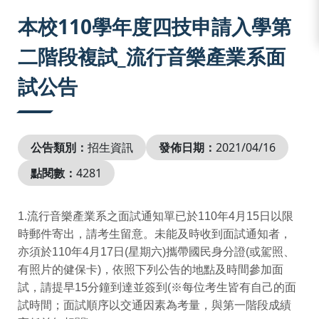
:::
本校110學年度四技申請入學第
二階段複試_流行音樂產業系面
試公告
公告類別：
招生資訊
發佈日期：
2021/04/16
點閱數：
4281
1.流行音樂產業系之面試通知單已於110年4月15日以限
時郵件寄出，請考生留意。未能及時收到面試通知者，
亦須於110年4月17日(星期六)攜帶國民身分證(或駕照、
有照片的健保卡)，依照下列公告的地點及時間參加面
試，請提早15分鐘到達並簽到(※每位考生皆有自己的面
試時間；面試順序以交通因素為考量，與第一階段成績