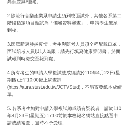
高低並無相關)。
2.除流行音樂產業系申請生須到校面試外，其他各系第二
階段指定項目甄試為「備審資料審查」，申請學生無須
到校。
3.因應新冠肺炎疫情，考生與陪考人員須全程配戴口罩，
面試陪考人員以1人為限；請先行填寫健康聲明書，於面
試報到時繳交至報到處。
4.所有考生的申請入學複試總成績請於110年4月22日(星
期四)上午10:00後上網查詢
(https://aura.stust.edu.tw/JCTVStud)，不另寄發紙本成績
單。
5. 各系考生如對申請入學複試總成績有疑義者，請於110
年4月23日(星期五) 17:00前於本校報名網站直接點選申
請成績複查，逾時不予受理。