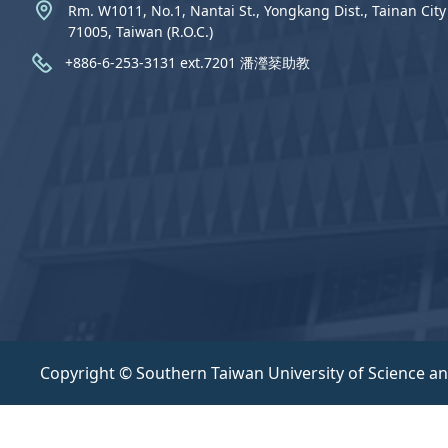
Rm. W1011, No.1, Nantai St., Yongkang Dist., Tainan City
71005, Taiwan (R.O.C.)
+886-6-253-3131 ext.7201 潘瀅棻助教
Copyright © Southern Taiwan University of Science a