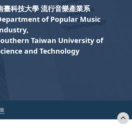
南臺科技大學 流行音樂產業系
Department of Popular Music
Industry,
Southern Taiwan University of
Science and Technology
政策