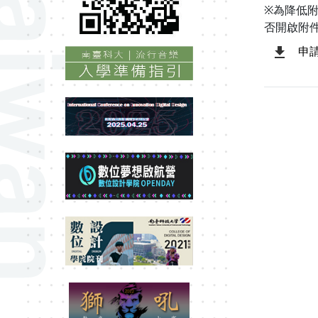
※為降低
否開啟附
申請