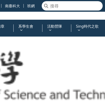
南臺科大
班網
簡章
系學生會
活動營隊
Sing時代之歌