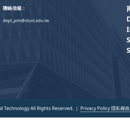
聯絡信箱：
dept_pmi@stust.edu.tw
nd Technology All Rights Reserved. ｜
Privacy Policy 隱私權