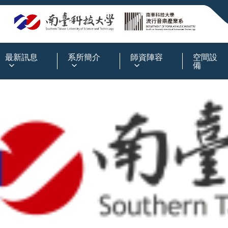
:::
最新訊息
系所簡介
師資陣容
空間設
備