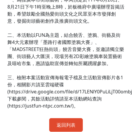
8月21日下午1時至晚上8時，於板橋府中廣場辦理旨揭活
動，希望鼓勵全國熱愛街頭文化之民眾至本市發揮創
意，發掘街頭藝術創作及推廣街頭文化。
二、本活動以FUN為主題，結合饒舌、塗鴉、街藝及街
舞4大元素辦理「墨路行者國際塗鴉大賽」、
「MADSTREET狂熱街頭」饒舌音樂大賽，並邀請獨立樂
團、街頭藝人大匯演，現場另有2D彩繪塗鴉車裝置藝術
及嘻哈市集，惠請協助宣傳並轉知所屬踴躍參加。
三、檢附本案活動宣傳海報電子檔及主活動宣傳影片各1
份，相關影片請至雲端硬碟
(https://drive.google.com/file/d/17LENlY0PuLiLjT00om
下載參閱，其餘活動詳情請至本活動網站查詢
(https://justfun-ntpc.com.tw/)。
返回列表