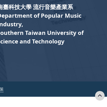
南臺科技大學 流行音樂產業系
Department of Popular Music
Industry,
Southern Taiwan University of
Science and Technology
政策