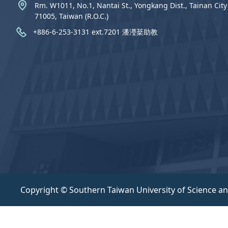
Rm. W1011, No.1, Nantai St., Yongkang Dist., Tainan City
71005, Taiwan (R.O.C.)
+886-6-253-3131 ext.7201 潘瀅棻助教
Copyright © Southern Taiwan University of Science a