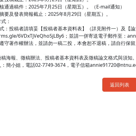
審核通過稿件：2025年7月25日（星期五）。（E-mail通知）
長摘要及發表簡報截止：2025年8月29日（星期五）。
方式：
方式：投稿者請填妥【投稿者基本資料表】（詳見附件一）及【論文
/forms.gle/6VDxTjVeQho5jLBy6；並請一併寄送電子郵件至：anni
稿請遵守著作權辦法，並請勿一稿二投，本會恕不退稿，請自行保
徵稿海報、徵稿辦法、投稿者基本資料表及徵稿論文格式與須知
簡小姐，電話02-7749-3674，電子信箱annie91720@ntnu.e
返回列表