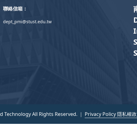
聯絡信箱：
dept_pmi@stust.edu.tw
nd Technology All Rights Reserved. ｜
Privacy Policy 隱私權