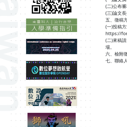
(二)公布
(三)論文
五、徵稿
(一)投稿
https:/
(二)來
場。
六、檢附
七、聯絡人：