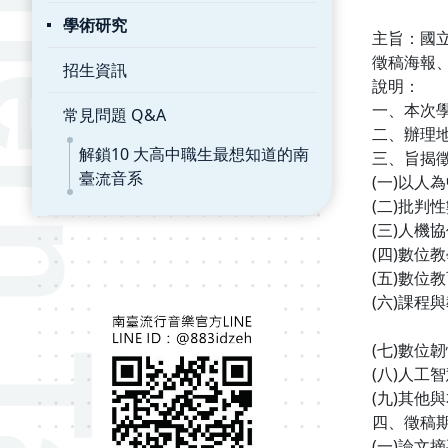
學術研究
主旨：國
徵稿海報
招生資訊
說明：
一、本次學
常見問題 Q&A
二、辦理
解鎖10 大高中職生最想知道的南
三、旨揭
臺流音系
(一)以人
(二)批判
(三)人機
(四)數位
(五)數位
(六)課程
(七)數位
(八)人工
(九)其他
四、徵稿
(一)論文