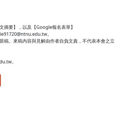
摘要】，以及【Google報名表單】
e91720@ntnu.edu.tw。
留原稿。來稿內容與見解由作者自負文責，不代表本會之立
。
du.tw。