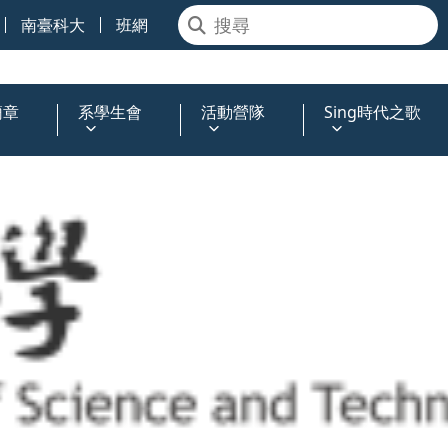
南臺科大
班網
簡章
系學生會
活動營隊
Sing時代之歌