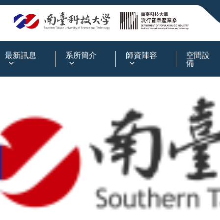
:::
最新訊息
系所簡介
師資陣容
空間設
備