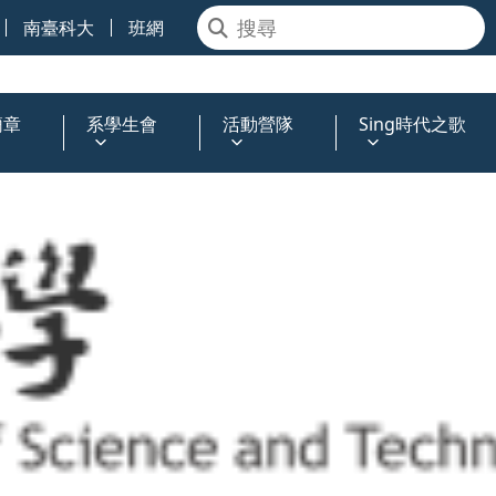
南臺科大
班網
簡章
系學生會
活動營隊
Sing時代之歌