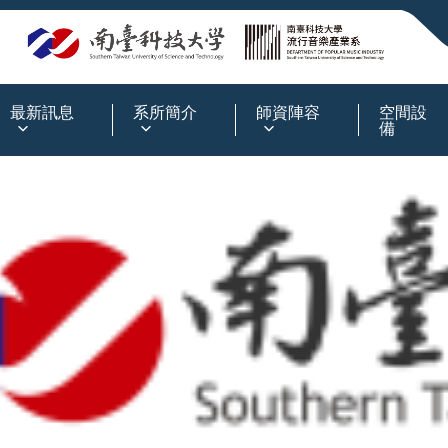
:::
最新訊息
系所簡介
師資陣容
空間設
備