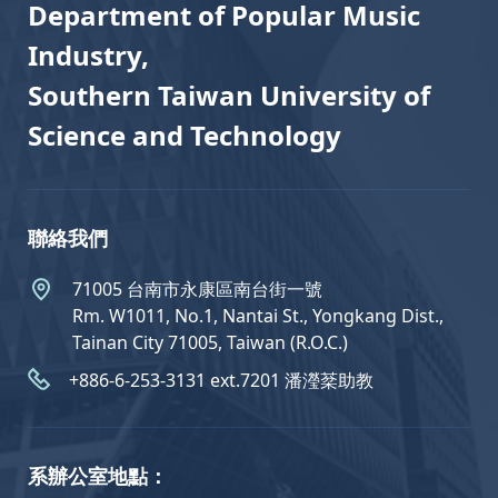
Department of Popular Music
Industry,
Southern Taiwan University of
Science and Technology
聯絡我們
71005 台南市永康區南台街一號
Rm. W1011, No.1, Nantai St., Yongkang Dist.,
Tainan City 71005, Taiwan (R.O.C.)
+886-6-253-3131 ext.7201 潘瀅棻助教
系辦公室地點：