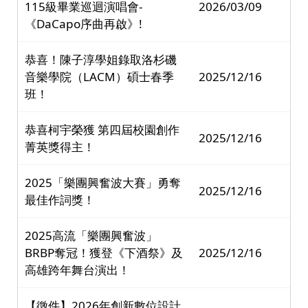
115級畢業巡迴演唱會-
2026/03/09
《DaCapo序曲再啟》!
恭喜！陳子淳學姐錄取洛杉磯
音樂學院（LACM）碩士春季
2025/12/16
班！
恭喜柯宇榮獲 第四屆校園創作
2025/12/16
菁英獎得主！
2025「樂團興奮波大賽」勇奪
2025/12/16
最佳作詞獎！
2025高流「樂團興奮波」
BRBP奪冠！獲登《下酒祭》及
2025/12/16
高雄跨年舞台演出！
【徵件】2026年創新數位設計